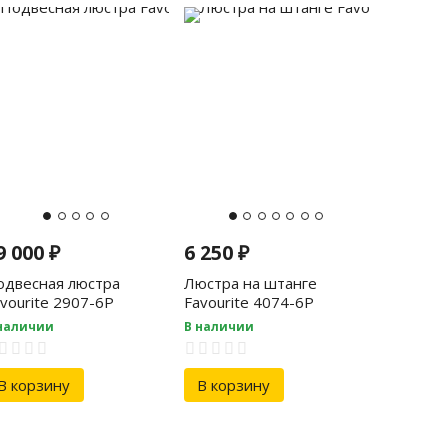
9 000
₽
6 250
₽
одвесная люстра
Люстра на штанге
vourite 2907-6P
Favourite 4074-6P
наличии
В наличии
В корзину
В корзину