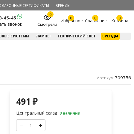
ОДАРОЧНЫЕ СЕРТИФИКАТЫ
БРЕНДЫ
0
23-45-45
0
0
0
Избранное
Сравнение
Корзина
ать звонок
Смотрели
ОВЫЕ СИСТЕМЫ
ЛАМПЫ
ТЕХНИЧЕСКИЙ СВЕТ
БРЕНДЫ
709756
Артикул:
491
₽
Центральный склад:
В наличии
–
+