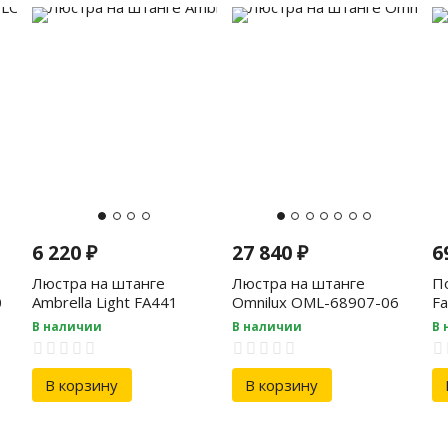
6 220
₽
27 840
₽
6
Люстра на штанге
Люстра на штанге
П
0
Ambrella Light FA441
Omnilux OML-68907-06
Fa
В наличии
В наличии
В 
В корзину
В корзину