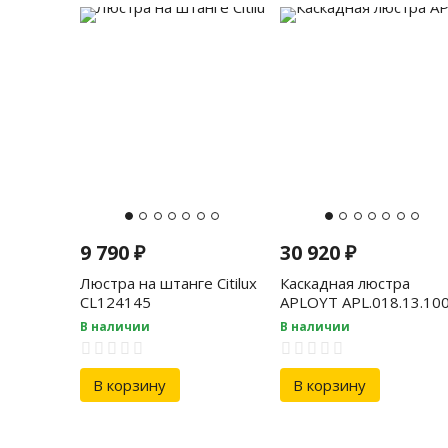
9 790
₽
30 920
₽
Люстра на штанге Citilux
Каскадная люстра
CL124145
APLOYT APL.018.13.10
В наличии
В наличии
В корзину
В корзину