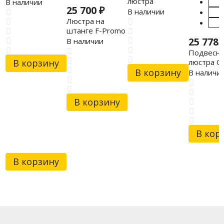
707-107-05
люстра
В наличии
25 700
₽
WERTMARK
В наличии
WE510.01.723
Люстра на
штанге F-Promo
2480-10P
25 778
В наличии
Подвесна
люстра O
В корзину
Light 499
В корзину
В наличи
В корзину
В кор
В корзину