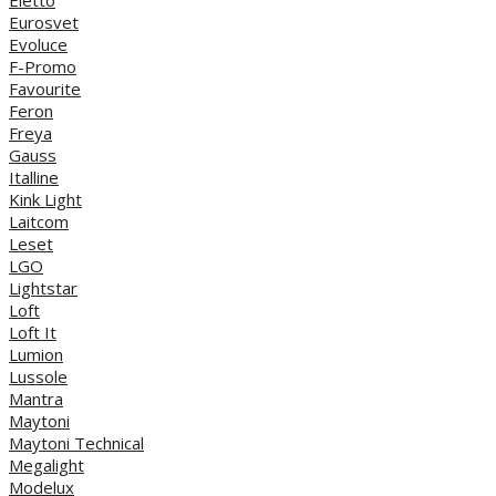
Eurosvet
Evoluce
F-Promo
Favourite
Feron
Freya
Gauss
Italline
Kink Light
Laitcom
Leset
LGO
Lightstar
Loft
Loft It
Lumion
Lussole
Mantra
Maytoni
Maytoni Technical
Megalight
Modelux