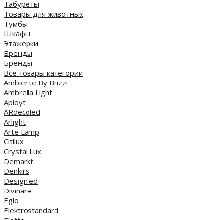
Табуреты
Товары для животных
Тумбы
Шкафы
Этажерки
Бренды
Бренды
Все товары категории
Ambiente By Brizzi
Ambrella Light
Aployt
ARdecoled
Arlight
Arte Lamp
Citilux
Crystal Lux
Demarkt
Denkirs
Designled
Divinare
Eglo
Elektrostandard
Eletto