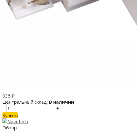
935
₽
Центральный склад:
В наличии
–
+
Купить
Обзор