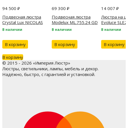
94 500
₽
69 300
₽
14 007
₽
Подвесная люстра
Подвесная люстра
Люстра на ш
Crystal Lux NICOLAS
Modelux ML.755.24 GD
Evoluce SLE
SP12 L1600
В наличии
В наличии
В наличии
GOLD/WHITE
В корзину
В корзину
В корзину
В корзину
© 2015 - 2026 «Империя Люстр»
Люстры, светильники, лампы, мебель и декор.
Надёжно, быстро, с гарантией и установкой.