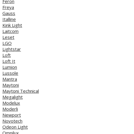
Feron
Freya
Gauss
Italline
Kink Light
Laitcom
Leset
LGO
Lightstar
Loft
Loft It
Lumion
Lussole
Mantra
Maytoni
Maytoni Technical
Megalight
Modelux
Moderli
Newport
Novotech
Odeon Light
Omnilux