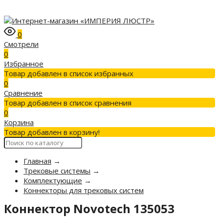
0
Смотрели
0
Избранное
Товар добавлен в список избранных
0
Сравнение
Товар добавлен в список сравнения
0
Корзина
Товар добавлен в корзину!
Главная
→
Трековые системы
→
Комплектующие
→
Коннекторы для трековых систем
Коннектор Novotech 135053