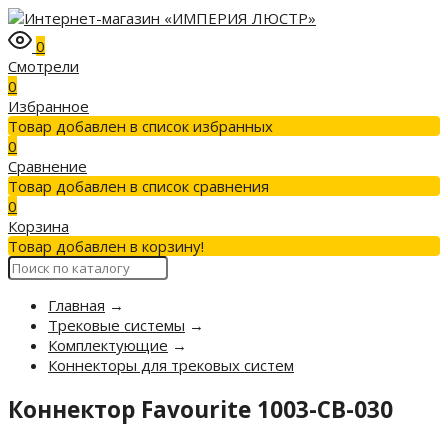
0
Смотрели
0
Избранное
Товар добавлен в список избранных
0
Сравнение
Товар добавлен в список сравнения
0
Корзина
Товар добавлен в корзину!
Главная
→
Трековые системы
→
Комплектующие
→
Коннекторы для трековых систем
Коннектор Favourite 1003-CB-030