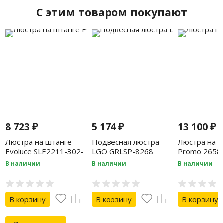
C этим товаром покупают
8 723
₽
5 174
₽
13 100
₽
Люстра на штанге
Подвесная люстра
Люстра на ш
Evoluce SLE2211-302-
LGO GRLSP-8268
Promo 2658
04
В наличии
В наличии
В наличии
В корзину
В корзину
В корзину