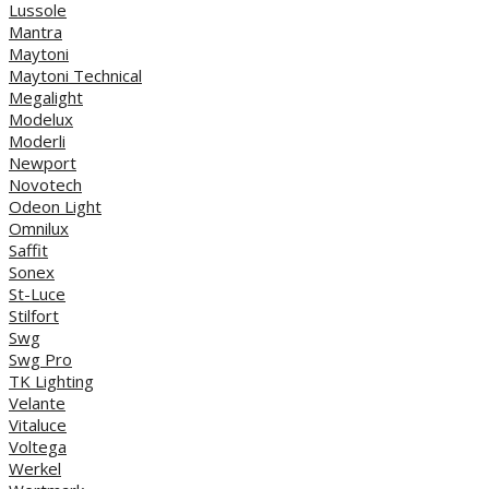
Lussole
Mantra
Maytoni
Maytoni Technical
Megalight
Modelux
Moderli
Newport
Novotech
Odeon Light
Omnilux
Saffit
Sonex
St-Luce
Stilfort
Swg
Swg Pro
TK Lighting
Velante
Vitaluce
Voltega
Werkel