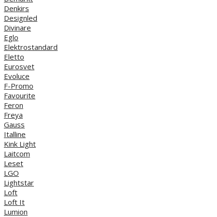
Denkirs
Designled
Divinare
Eglo
Elektrostandard
Eletto
Eurosvet
Evoluce
F-Promo
Favourite
Feron
Freya
Gauss
Italline
Kink Light
Laitcom
Leset
LGO
Lightstar
Loft
Loft It
Lumion