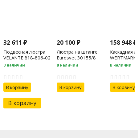
32 611
₽
20 100
₽
158 948
₽
Подвесная люстра
Люстра на штанге
Каскадная л
VELANTE 818-806-02
Eurosvet 30155/8
WERTMARK
белый
WE185.15.3
В наличии
В наличии
В наличии
В корзину
В корзину
В корзину
В корзину