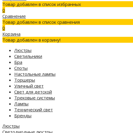
Товар добавлен в список избранных
0
Сравнение
Товар добавлен в список сравнения
0
Корзина
Товар добавлен в корзину!
Люстры
Светильники
Бра
Споты
Настольные лампы
Торшеры
Уличный свет
Свет для детской
Трековые системы
Лампы
Технический свет
Бренды
Люстры
Светодиодные люстры