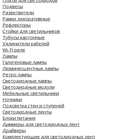
Платы для светодиодов
Подвесы
Разветвители
Рамки декоративные
Рефлекторы
Стойки для светильников
Тубусы картонные
Удлинители кабелей
Wi-Fi реле
Лампы
Галогеновые лампы
Люминесцентные лампы
Ретро лампы
Светодиодные лампы
Светодиодные модули
Мебельные светильники
Ночники
Подсветка стен и ступеней
Светодиодные ленты
Блоки питания
Диммеры для светодиодных лент
Драйверы
Комплектующие для светодиодных лент