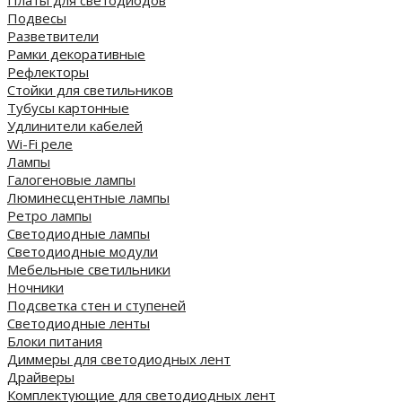
Платы для светодиодов
Подвесы
Разветвители
Рамки декоративные
Рефлекторы
Стойки для светильников
Тубусы картонные
Удлинители кабелей
Wi-Fi реле
Лампы
Галогеновые лампы
Люминесцентные лампы
Ретро лампы
Светодиодные лампы
Светодиодные модули
Мебельные светильники
Ночники
Подсветка стен и ступеней
Светодиодные ленты
Блоки питания
Диммеры для светодиодных лент
Драйверы
Комплектующие для светодиодных лент