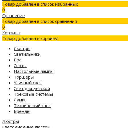
Товар добавлен в список избранных
0
Сравнение
Товар добавлен в список сравнения
0
Корзина
Товар добавлен в корзину!
Люстры
Светильники
Бра
Споты
Настольные лампы
Торшеры
Уличный свет
Свет для детской
Трековые системы
Лампы
Технический свет
Бренды
Люстры
Светодиодные люстры