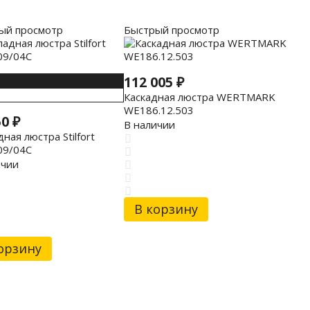
ый просмотр
Быстрый просмотр
112 005
₽
Каскадная люстра WERTMARK
WE186.12.503
50
₽
В наличии
ная люстра Stilfort
09/04C
ичии
В корзину
орзину