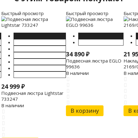
Быстрый просмотр
Быстрый просмотр
Быстр
34 890
₽
21 9
Подвесная люстра EGLO
Наклад
99636
2169/
В наличии
В нал
24 999
₽
Подвесная люстра Lightstar
733247
В наличии
В корзину
В к