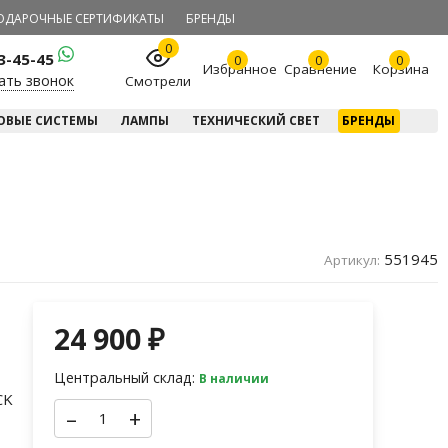
ОДАРОЧНЫЕ СЕРТИФИКАТЫ
БРЕНДЫ
0
23-45-45
0
0
0
Избранное
Сравнение
Корзина
ать звонок
Смотрели
ОВЫЕ СИСТЕМЫ
ЛАМПЫ
ТЕХНИЧЕСКИЙ СВЕТ
БРЕНДЫ
551945
Артикул:
24 900
₽
Центральный склад:
В наличии
CK
–
+