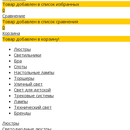
Товар добавлен в список избранных
0
Сравнение
Товар добавлен в список сравнения
0
Корзина
Товар добавлен в корзину!
Люстры
Светильники
Бра
Споты
Настольные лампы
Торшеры
Уличный свет
Свет для детской
Трековые системы
Лампы
Технический свет
Бренды
Люстры
Светодиодные люстры