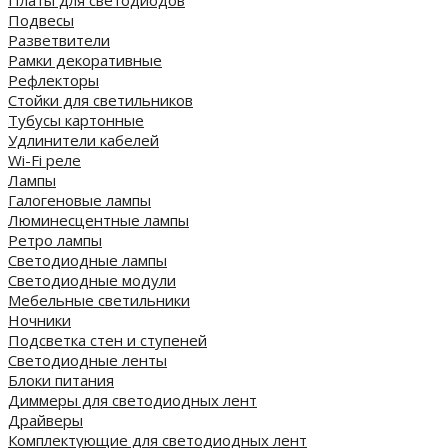
Платы для светодиодов
Подвесы
Разветвители
Рамки декоративные
Рефлекторы
Стойки для светильников
Тубусы картонные
Удлинители кабелей
Wi-Fi реле
Лампы
Галогеновые лампы
Люминесцентные лампы
Ретро лампы
Светодиодные лампы
Светодиодные модули
Мебельные светильники
Ночники
Подсветка стен и ступеней
Светодиодные ленты
Блоки питания
Диммеры для светодиодных лент
Драйверы
Комплектующие для светодиодных лент