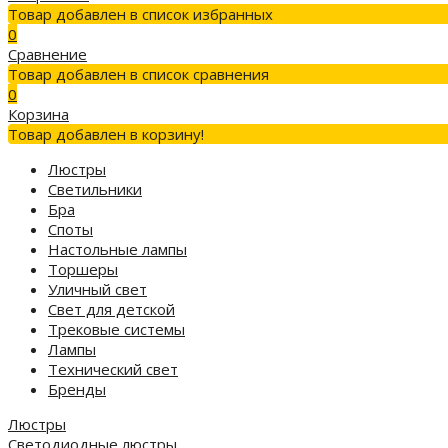
Товар добавлен в список избранных
0
Сравнение
Товар добавлен в список сравнения
0
Корзина
Товар добавлен в корзину!
Люстры
Светильники
Бра
Споты
Настольные лампы
Торшеры
Уличный свет
Свет для детской
Трековые системы
Лампы
Технический свет
Бренды
Люстры
Светодиодные люстры