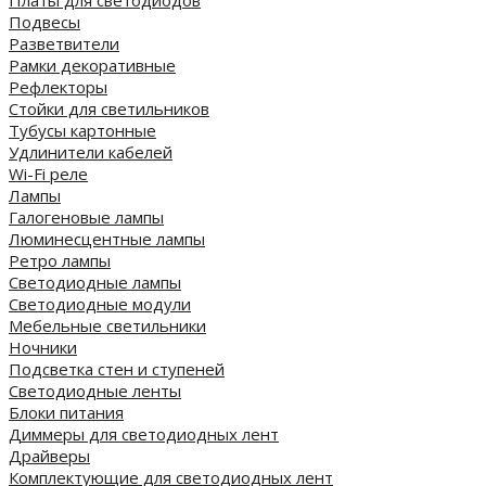
Платы для светодиодов
Подвесы
Разветвители
Рамки декоративные
Рефлекторы
Стойки для светильников
Тубусы картонные
Удлинители кабелей
Wi-Fi реле
Лампы
Галогеновые лампы
Люминесцентные лампы
Ретро лампы
Светодиодные лампы
Светодиодные модули
Мебельные светильники
Ночники
Подсветка стен и ступеней
Светодиодные ленты
Блоки питания
Диммеры для светодиодных лент
Драйверы
Комплектующие для светодиодных лент