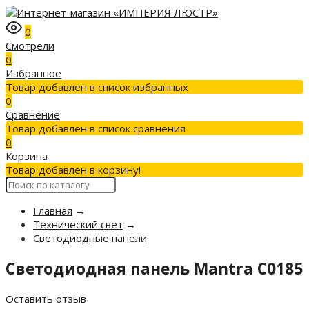
0
Смотрели
0
Избранное
Товар добавлен в список избранных
0
Сравнение
Товар добавлен в список сравнения
0
Корзина
Товар добавлен в корзину!
Главная
→
Технический свет
→
Светодиодные панели
Светодиодная панель Mantra C0185
Оставить отзыв