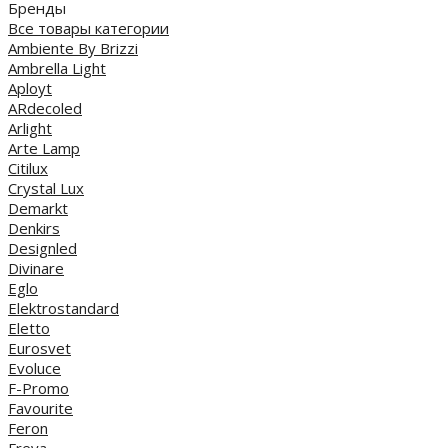
Бренды
Все товары категории
Ambiente By Brizzi
Ambrella Light
Aployt
ARdecoled
Arlight
Arte Lamp
Citilux
Crystal Lux
Demarkt
Denkirs
Designled
Divinare
Eglo
Elektrostandard
Eletto
Eurosvet
Evoluce
F-Promo
Favourite
Feron
Freya