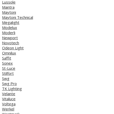
Lussole
Mantra
Maytoni
Maytoni Technical
Megalight
Modelux
Moderli
Newport
Novotech
Odeon Light
Omnilux
Saffit
Sonex
St-Luce
Stilfort
Swg
Swg Pro
TK Lighting
Velante
Vitaluce
Voltega
Werkel
Wertmark