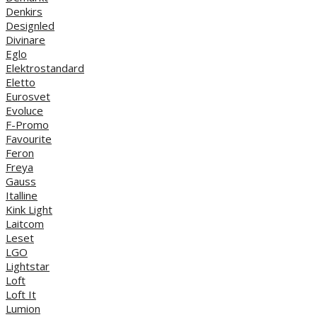
Denkirs
Designled
Divinare
Eglo
Elektrostandard
Eletto
Eurosvet
Evoluce
F-Promo
Favourite
Feron
Freya
Gauss
Italline
Kink Light
Laitcom
Leset
LGO
Lightstar
Loft
Loft It
Lumion