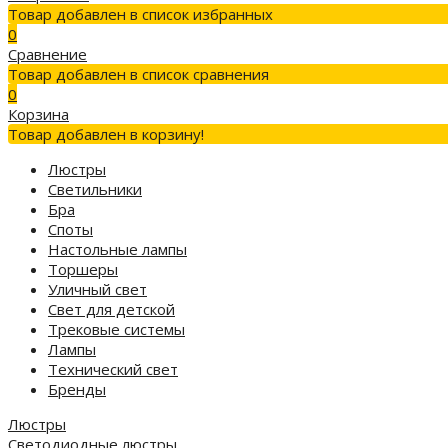
Товар добавлен в список избранных
0
Сравнение
Товар добавлен в список сравнения
0
Корзина
Товар добавлен в корзину!
Люстры
Светильники
Бра
Споты
Настольные лампы
Торшеры
Уличный свет
Свет для детской
Трековые системы
Лампы
Технический свет
Бренды
Люстры
Светодиодные люстры