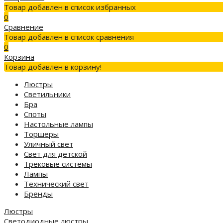
Товар добавлен в список избранных
0
Сравнение
Товар добавлен в список сравнения
0
Корзина
Товар добавлен в корзину!
Люстры
Светильники
Бра
Споты
Настольные лампы
Торшеры
Уличный свет
Свет для детской
Трековые системы
Лампы
Технический свет
Бренды
Люстры
Светодиодные люстры