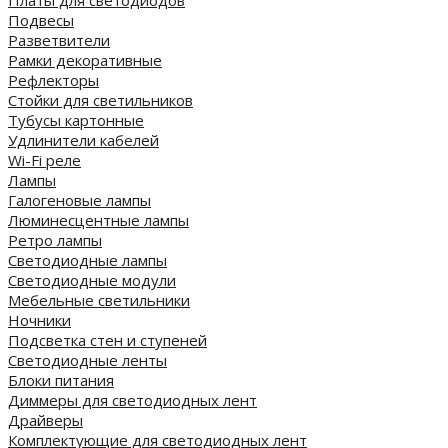
Платы для светодиодов
Подвесы
Разветвители
Рамки декоративные
Рефлекторы
Стойки для светильников
Тубусы картонные
Удлинители кабелей
Wi-Fi реле
Лампы
Галогеновые лампы
Люминесцентные лампы
Ретро лампы
Светодиодные лампы
Светодиодные модули
Мебельные светильники
Ночники
Подсветка стен и ступеней
Светодиодные ленты
Блоки питания
Диммеры для светодиодных лент
Драйверы
Комплектующие для светодиодных лент