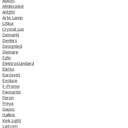
Aployt
ARdecoled
Arlight
Arte Lamp
Citilux
Crystal Lux
Demarkt
Denkirs
Designled
Divinare
Eglo
Elektrostandard
Eletto
Eurosvet
Evoluce
F-Promo
Favourite
Feron
Freya
Gauss
Italline
Kink Light
Laitcom