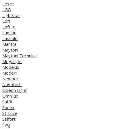
Leset
LGO
Lightstar
Loft
Loft It
Lumion
Lussole
Mantra
Maytoni
Maytoni Technical
Megalight
Modelux
Moderli
Newport
Novotech
Odeon Light
Omnilux
Saffit
Sonex
St-Luce
Stilfort
Swg