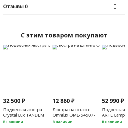
Отзывы
0
C этим товаром покупают
32 500
₽
12 860
₽
52 990
₽
Подвесная люстра
Люстра на штанге
Подвесная 
Crystal Lux TANDEM
Omnilux OML-54507-
ARTE Lamp 
SP4 D410 GOLD
05
8CC
В наличии
В наличии
В наличии