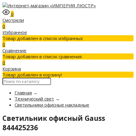
0
Смотрели
0
Избранное
Товар добавлен в список избранных
0
Сравнение
Товар добавлен в список сравнения
0
Корзина
Товар добавлен в корзину!
Главная
→
Технический свет
→
Светильники офисные накладные
Светильник офисный Gauss
844425236