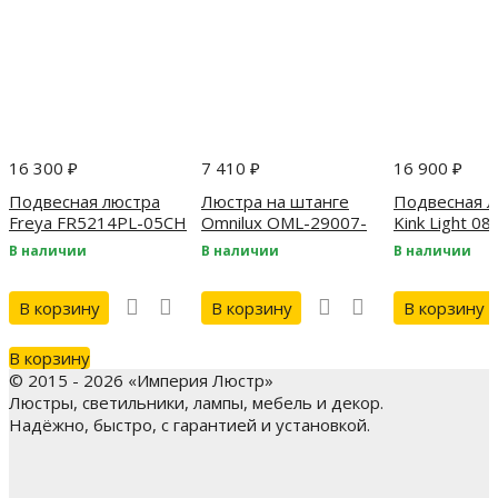
16 300
₽
7 410
₽
16 900
₽
Подвесная люстра
Люстра на штанге
Подвесная л
Freya FR5214PL-05CH
Omnilux OML-29007-
Kink Light 08
05
2AS,19
В наличии
В наличии
В наличии
В корзину
В корзину
В корзину
В корзину
© 2015 - 2026 «Империя Люстр»
Люстры, светильники, лампы, мебель и декор.
Надёжно, быстро, с гарантией и установкой.