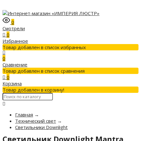
0
Смотрели
0
Избранное
Товар добавлен в список избранных
0
Сравнение
Товар добавлен в список сравнения
0
Корзина
Товар добавлен в корзину!
Главная
→
Технический свет
→
Светильники Downlight
Светильник Downlight Mantra