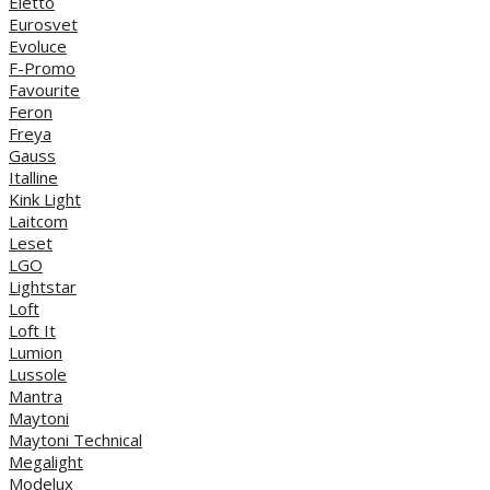
Eletto
Eurosvet
Evoluce
F-Promo
Favourite
Feron
Freya
Gauss
Italline
Kink Light
Laitcom
Leset
LGO
Lightstar
Loft
Loft It
Lumion
Lussole
Mantra
Maytoni
Maytoni Technical
Megalight
Modelux