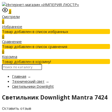
0
Смотрели
0
Избранное
Товар добавлен в список избранных
0
Сравнение
Товар добавлен в список сравнения
0
Корзина
Товар добавлен в корзину!
Главная
→
Технический свет
→
Светильники Downlight
Светильник Downlight Mantra 7424
Оставить отзыв