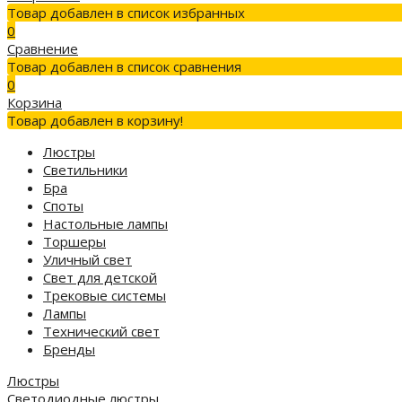
Товар добавлен в список избранных
0
Сравнение
Товар добавлен в список сравнения
0
Корзина
Товар добавлен в корзину!
Люстры
Светильники
Бра
Споты
Настольные лампы
Торшеры
Уличный свет
Свет для детской
Трековые системы
Лампы
Технический свет
Бренды
Люстры
Светодиодные люстры