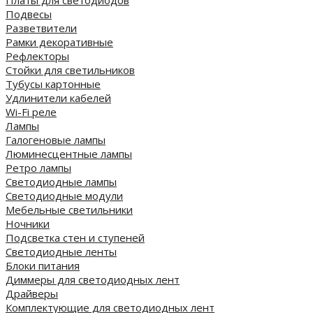
Платы для светодиодов
Подвесы
Разветвители
Рамки декоративные
Рефлекторы
Стойки для светильников
Тубусы картонные
Удлинители кабелей
Wi-Fi реле
Лампы
Галогеновые лампы
Люминесцентные лампы
Ретро лампы
Светодиодные лампы
Светодиодные модули
Мебельные светильники
Ночники
Подсветка стен и ступеней
Светодиодные ленты
Блоки питания
Диммеры для светодиодных лент
Драйверы
Комплектующие для светодиодных лент