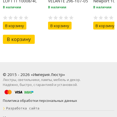
LOFT IT 10008/4C
VELANTE 296-107-05
Newport 10
White
В наличии
В наличии
В наличии
В корзину
В корзину
В корзину
В корзину
© 2015 - 2026 «Империя Люстр»
Люстры, светильники, лампы, мебель и декор.
Надёжно, быстро, с гарантией и установкой.
Политика обработки персональных данных
❯
Разработка сайта