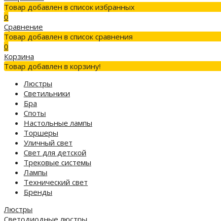
Товар добавлен в список избранных
0
Сравнение
Товар добавлен в список сравнения
0
Корзина
Товар добавлен в корзину!
Люстры
Светильники
Бра
Споты
Настольные лампы
Торшеры
Уличный свет
Свет для детской
Трековые системы
Лампы
Технический свет
Бренды
Люстры
Светодиодные люстры