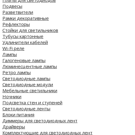
Платы для светодиодов
Подвесы
Разветвители
Рамки декоративные
Рефлекторы
Стойки для светильников
Тубусы картонные
Удлинители кабелей
Wi-Fi реле
Лампы
Галогеновые лампы
Люминесцентные лампы
Ретро лампы
Светодиодные лампы
Светодиодные модули
Мебельные светильники
Ночники
Подсветка стен и ступеней
Светодиодные ленты
Блоки питания
Диммеры для светодиодных лент
Драйверы
Комплектующие для светодиодных лент