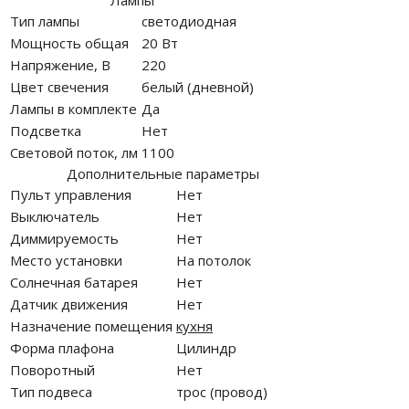
Лампы
Тип лампы
светодиодная
Мощность общая
20 Вт
Напряжение, В
220
Цвет свечения
белый (дневной)
Лампы в комплекте
Да
Подсветка
Нет
Световой поток, лм
1100
Дополнительные параметры
Пульт управления
Нет
Выключатель
Нет
Диммируемость
Нет
Место установки
На потолок
Солнечная батарея
Нет
Датчик движения
Нет
Назначение помещения
кухня
Форма плафона
Цилиндр
Поворотный
Нет
Тип подвеса
трос (провод)