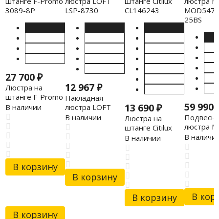
27 700
₽
12 967
₽
Люстра на
штанге F-Promo
Накладная
59 990
3089-8P
13 690
₽
люстра LOFT
В наличии
LSP-8730
Подвесна
В наличии
Люстра на
люстра Ma
штанге Citilux
MOD547P
CL146243
В наличи
В наличии
25BS
В корзину
В корзину
В кор
В корзину
В корзину