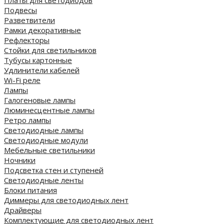
Платы для светодиодов
Подвесы
Разветвители
Рамки декоративные
Рефлекторы
Стойки для светильников
Тубусы картонные
Удлинители кабелей
Wi-Fi реле
Лампы
Галогеновые лампы
Люминесцентные лампы
Ретро лампы
Светодиодные лампы
Светодиодные модули
Мебельные светильники
Ночники
Подсветка стен и ступеней
Светодиодные ленты
Блоки питания
Диммеры для светодиодных лент
Драйверы
Комплектующие для светодиодных лент