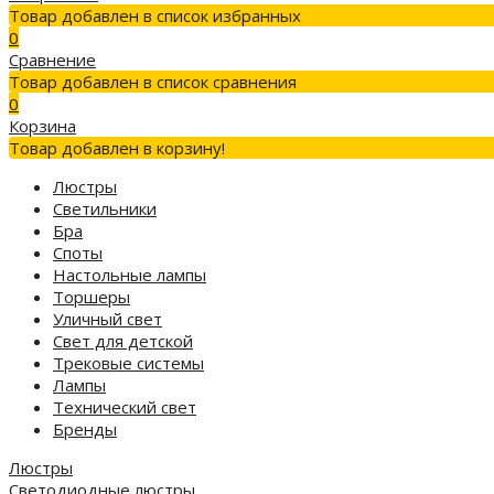
Товар добавлен в список избранных
0
Сравнение
Товар добавлен в список сравнения
0
Корзина
Товар добавлен в корзину!
Люстры
Светильники
Бра
Споты
Настольные лампы
Торшеры
Уличный свет
Свет для детской
Трековые системы
Лампы
Технический свет
Бренды
Люстры
Светодиодные люстры