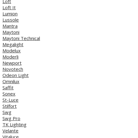
Loft
Loft It
Lumion
Lussole
Mantra
Maytoni
Maytoni Technical
Megalight
Modelux
Moderli
Newport
Novotech
Odeon Light
Omnilux
Saffit
Sonex
St-Luce
Stilfort
Swg
Swg Pro
TK Lighting
Velante
Vitaluce