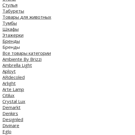
Стулья
Табуреты
Товары для животных
Тумбы
Шкафы
Этажерки
Бренды
Бренды
Все товары категории
Ambiente By Brizzi
Ambrella Light
Aployt
ARdecoled
Arlight
Arte Lamp
Citilux
Crystal Lux
Demarkt
Denkirs
Designled
Divinare
Eglo