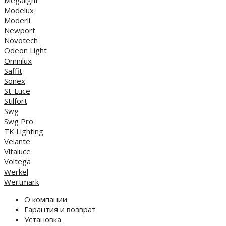
Modelux
Moderli
Newport
Novotech
Odeon Light
Omnilux
Saffit
Sonex
St-Luce
Stilfort
Swg
Swg Pro
TK Lighting
Velante
Vitaluce
Voltega
Werkel
Wertmark
О компании
Гарантия и возврат
Установка