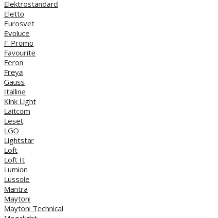
Elektrostandard
Eletto
Eurosvet
Evoluce
F-Promo
Favourite
Feron
Freya
Gauss
Italline
Kink Light
Laitcom
Leset
LGO
Lightstar
Loft
Loft It
Lumion
Lussole
Mantra
Maytoni
Maytoni Technical
Megalight