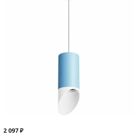
2 097
₽