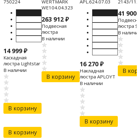
41 900
263 912
₽
Подвесна
Подвесная
люстра Sti
люстра
2143/11/
В наличи
WERTMARK
В наличии
WE104.04.323
14 999
₽
Каскадная
16 270
₽
люстра Lightstar
750224
В наличии
В кор
Накладная
В корзину
люстра APLOYT
APL.624.07.03
В наличии
В корзину
В корзину
В корзину