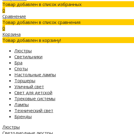
Товар добавлен в список избранных
0
Сравнение
Товар добавлен в список сравнения
0
Корзина
Товар добавлен в корзину!
Люстры
Светильники
Бра
Споты
Настольные лампы
Торшеры
Уличный свет
Свет для детской
Трековые системы
Лампы
Технический свет
Бренды
Люстры
Светодиодные люстры