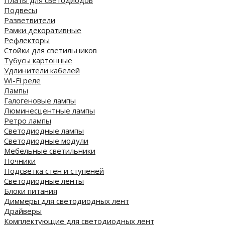
Платы для светодиодов
Подвесы
Разветвители
Рамки декоративные
Рефлекторы
Стойки для светильников
Тубусы картонные
Удлинители кабелей
Wi-Fi реле
Лампы
Галогеновые лампы
Люминесцентные лампы
Ретро лампы
Светодиодные лампы
Светодиодные модули
Мебельные светильники
Ночники
Подсветка стен и ступеней
Светодиодные ленты
Блоки питания
Диммеры для светодиодных лент
Драйверы
Комплектующие для светодиодных лент