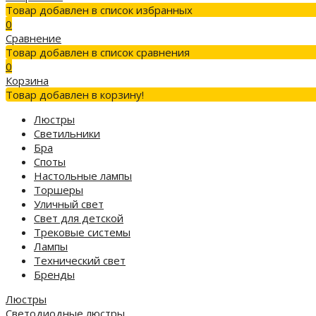
Товар добавлен в список избранных
0
Сравнение
Товар добавлен в список сравнения
0
Корзина
Товар добавлен в корзину!
Люстры
Светильники
Бра
Споты
Настольные лампы
Торшеры
Уличный свет
Свет для детской
Трековые системы
Лампы
Технический свет
Бренды
Люстры
Светодиодные люстры