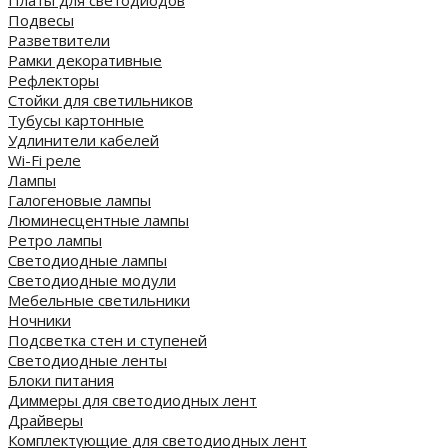
Платы для светодиодов
Подвесы
Разветвители
Рамки декоративные
Рефлекторы
Стойки для светильников
Тубусы картонные
Удлинители кабелей
Wi-Fi реле
Лампы
Галогеновые лампы
Люминесцентные лампы
Ретро лампы
Светодиодные лампы
Светодиодные модули
Мебельные светильники
Ночники
Подсветка стен и ступеней
Светодиодные ленты
Блоки питания
Диммеры для светодиодных лент
Драйверы
Комплектующие для светодиодных лент