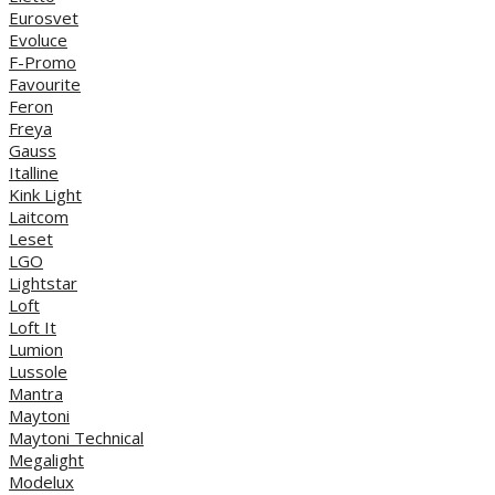
Eurosvet
Evoluce
F-Promo
Favourite
Feron
Freya
Gauss
Italline
Kink Light
Laitcom
Leset
LGO
Lightstar
Loft
Loft It
Lumion
Lussole
Mantra
Maytoni
Maytoni Technical
Megalight
Modelux