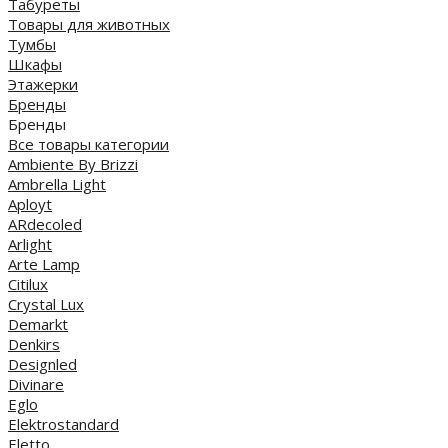
Табуреты
Товары для животных
Тумбы
Шкафы
Этажерки
Бренды
Бренды
Все товары категории
Ambiente By Brizzi
Ambrella Light
Aployt
ARdecoled
Arlight
Arte Lamp
Citilux
Crystal Lux
Demarkt
Denkirs
Designled
Divinare
Eglo
Elektrostandard
Eletto