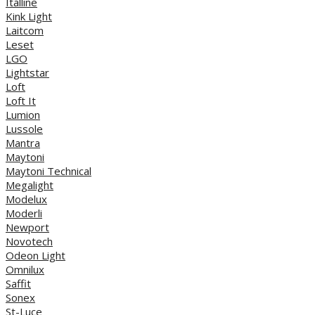
Italline
Kink Light
Laitcom
Leset
LGO
Lightstar
Loft
Loft It
Lumion
Lussole
Mantra
Maytoni
Maytoni Technical
Megalight
Modelux
Moderli
Newport
Novotech
Odeon Light
Omnilux
Saffit
Sonex
St-Luce