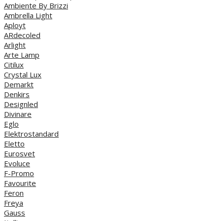
Ambiente By Brizzi
Ambrella Light
Aployt
ARdecoled
Arlight
Arte Lamp
Citilux
Crystal Lux
Demarkt
Denkirs
Designled
Divinare
Eglo
Elektrostandard
Eletto
Eurosvet
Evoluce
F-Promo
Favourite
Feron
Freya
Gauss