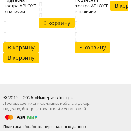
В кор
люстра APLOYT
люстра APLOYT
APL.716.13.15
APL.027.03.102
В наличии
В наличии
В корзину
В корзину
В корзину
В корзину
© 2015 - 2026 «Империя Люстр»
Люстры, светильники, лампы, мебель и декор.
Надёжно, быстро, с гарантией и установкой.
Политика обработки персональных данных