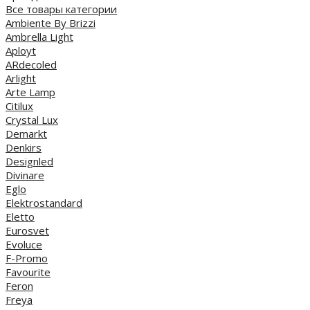
Все товары категории
Ambiente By Brizzi
Ambrella Light
Aployt
ARdecoled
Arlight
Arte Lamp
Citilux
Crystal Lux
Demarkt
Denkirs
Designled
Divinare
Eglo
Elektrostandard
Eletto
Eurosvet
Evoluce
F-Promo
Favourite
Feron
Freya