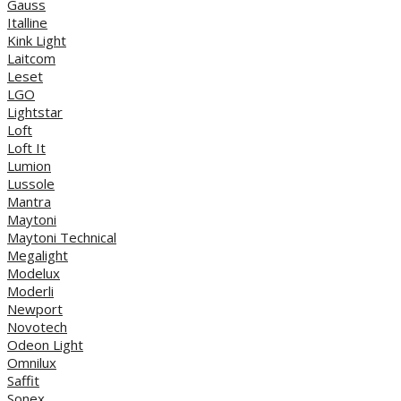
Gauss
Italline
Kink Light
Laitcom
Leset
LGO
Lightstar
Loft
Loft It
Lumion
Lussole
Mantra
Maytoni
Maytoni Technical
Megalight
Modelux
Moderli
Newport
Novotech
Odeon Light
Omnilux
Saffit
Sonex