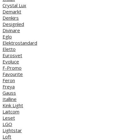
Crystal Lux
Demarkt
Denkirs
Designled
Divinare
Eglo
Elektrostandard
Eletto
Eurosvet
Evoluce
F-Promo
Favourite
Feron
Freya
Gauss
Italline
Kink Light
Laitcom
Leset
LGO
Lightstar
Loft