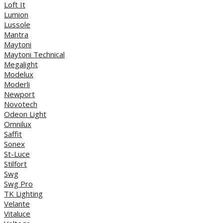
Loft It
Lumion
Lussole
Mantra
Maytoni
Maytoni Technical
Megalight
Modelux
Moderli
Newport
Novotech
Odeon Light
Omnilux
Saffit
Sonex
St-Luce
Stilfort
Swg
Swg Pro
TK Lighting
Velante
Vitaluce