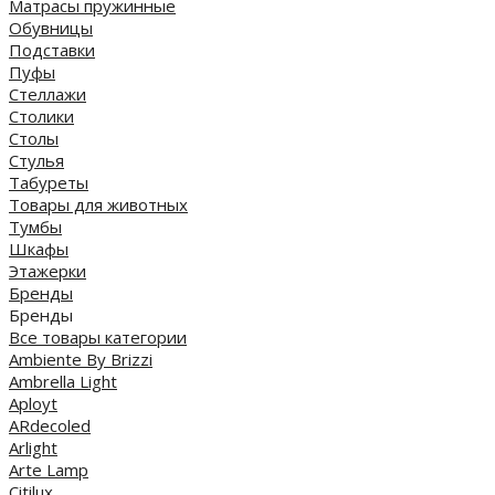
Матрасы пружинные
Обувницы
Подставки
Пуфы
Стеллажи
Столики
Столы
Стулья
Табуреты
Товары для животных
Тумбы
Шкафы
Этажерки
Бренды
Бренды
Все товары категории
Ambiente By Brizzi
Ambrella Light
Aployt
ARdecoled
Arlight
Arte Lamp
Citilux