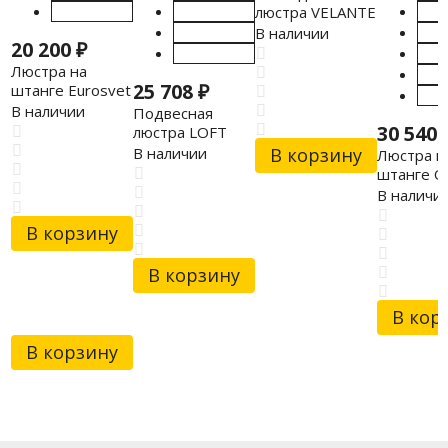
люстра VELANTE
240-107-03
В наличии
20 200
₽
Люстра на
25 708
₽
штанге Eurosvet
70115/6 черный
В наличии
Подвесная
30 540
люстра LOFT
LSP-8337
В наличии
В корзину
Люстра н
штанге O
OML-692
В наличи
В корзину
В корзину
В кор
В корзину