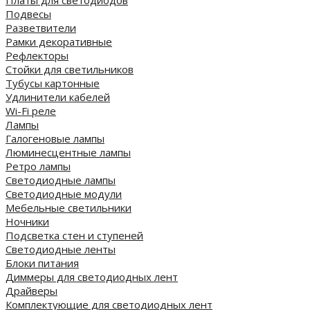
Платы для светодиодов
Подвесы
Разветвители
Рамки декоративные
Рефлекторы
Стойки для светильников
Тубусы картонные
Удлинители кабелей
Wi-Fi реле
Лампы
Галогеновые лампы
Люминесцентные лампы
Ретро лампы
Светодиодные лампы
Светодиодные модули
Мебельные светильники
Ночники
Подсветка стен и ступеней
Светодиодные ленты
Блоки питания
Диммеры для светодиодных лент
Драйверы
Комплектующие для светодиодных лент