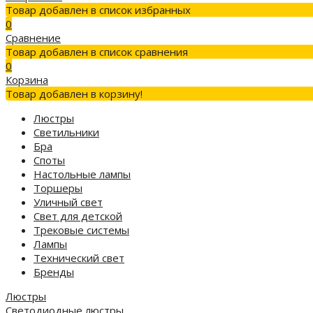
Товар добавлен в список избранных
0
Сравнение
Товар добавлен в список сравнения
0
Корзина
Товар добавлен в корзину!
Люстры
Светильники
Бра
Споты
Настольные лампы
Торшеры
Уличный свет
Свет для детской
Трековые системы
Лампы
Технический свет
Бренды
Люстры
Светодиодные люстры