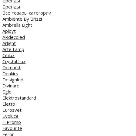
Бренды
Бренды
Все товары категории
Ambiente By Brizzi
Ambrella Light
Aployt
ARdecoled
Arlight
Arte Lamp
Citilux
Crystal Lux
Demarkt
Denkirs
Designled
Divinare
Eglo
Elektrostandard
Eletto
Eurosvet
Evoluce
F-Promo
Favourite
Feron