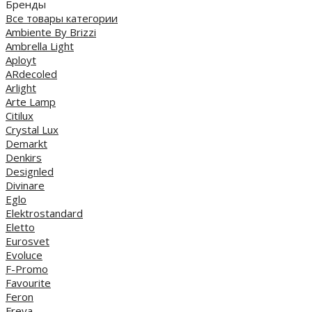
Бренды
Все товары категории
Ambiente By Brizzi
Ambrella Light
Aployt
ARdecoled
Arlight
Arte Lamp
Citilux
Crystal Lux
Demarkt
Denkirs
Designled
Divinare
Eglo
Elektrostandard
Eletto
Eurosvet
Evoluce
F-Promo
Favourite
Feron
Freya