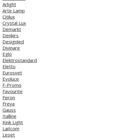
Arlight
Arte Lamp
Citilux
Crystal Lux
Demarkt
Denkirs
Designled
Divinare
Eglo
Elektrostandard
Eletto
Eurosvet
Evoluce
F-Promo
Favourite
Feron
Freya
Gauss
Italline
Kink Light
Laitcom
Leset