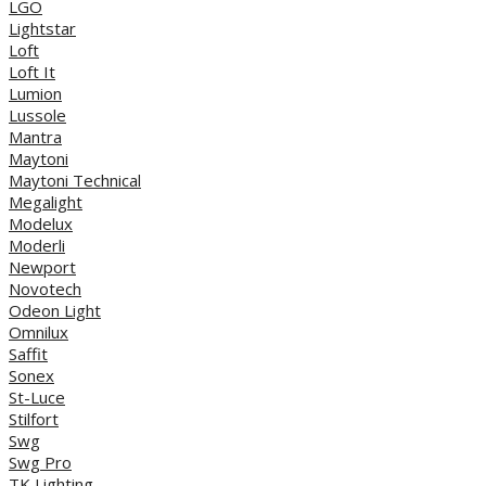
LGO
Lightstar
Loft
Loft It
Lumion
Lussole
Mantra
Maytoni
Maytoni Technical
Megalight
Modelux
Moderli
Newport
Novotech
Odeon Light
Omnilux
Saffit
Sonex
St-Luce
Stilfort
Swg
Swg Pro
TK Lighting