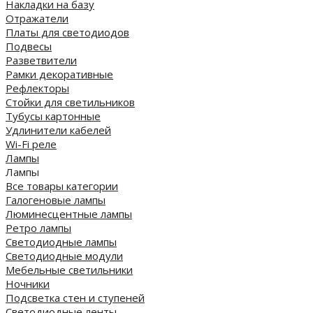
Накладки на базу
Отражатели
Платы для светодиодов
Подвесы
Разветвители
Рамки декоративные
Рефлекторы
Стойки для светильников
Тубусы картонные
Удлинители кабелей
Wi-Fi реле
Лампы
Лампы
Все товары категории
Галогеновые лампы
Люминесцентные лампы
Ретро лампы
Светодиодные лампы
Светодиодные модули
Мебельные светильники
Ночники
Подсветка стен и ступеней
Светодиодные ленты