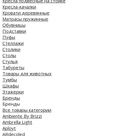
Кресла подвесные на стойке
Кресла-качалки
Кровати деревянные
Матрасы пружинные
Обувницы
Подставки
Пуфы
Стеллажи
Столики
Столы
Стулья
Табуреты
Товары для животных
Тумбы
Шкафы
Этажерки
Бренды
Бренды
Все товары категории
Ambiente By Brizzi
Ambrella Light
Aployt
ARdecoled