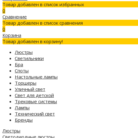
Товар добавлен в список избранных
0
Сравнение
Товар добавлен в список сравнения
0
Корзина
Товар добавлен в корзину!
Люстры
Светильники
Бра
Споты
Настольные лампы
Торшеры
Уличный свет
Свет для детской
Трековые системы
Лампы
Технический свет
Бренды
Люстры
Светодиодные люстры