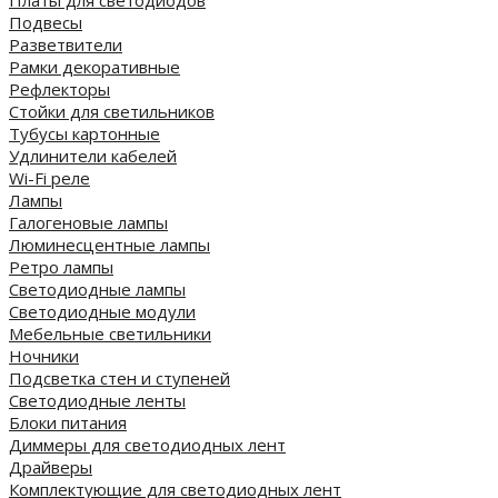
Платы для светодиодов
Подвесы
Разветвители
Рамки декоративные
Рефлекторы
Стойки для светильников
Тубусы картонные
Удлинители кабелей
Wi-Fi реле
Лампы
Галогеновые лампы
Люминесцентные лампы
Ретро лампы
Светодиодные лампы
Светодиодные модули
Мебельные светильники
Ночники
Подсветка стен и ступеней
Светодиодные ленты
Блоки питания
Диммеры для светодиодных лент
Драйверы
Комплектующие для светодиодных лент