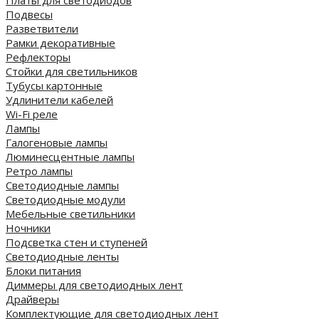
Платы для светодиодов
Подвесы
Разветвители
Рамки декоративные
Рефлекторы
Стойки для светильников
Тубусы картонные
Удлинители кабелей
Wi-Fi реле
Лампы
Галогеновые лампы
Люминесцентные лампы
Ретро лампы
Светодиодные лампы
Светодиодные модули
Мебельные светильники
Ночники
Подсветка стен и ступеней
Светодиодные ленты
Блоки питания
Диммеры для светодиодных лент
Драйверы
Комплектующие для светодиодных лент