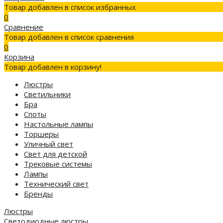
Товар добавлен в список избранных
0
Сравнение
Товар добавлен в список сравнения
0
Корзина
Товар добавлен в корзину!
Люстры
Светильники
Бра
Споты
Настольные лампы
Торшеры
Уличный свет
Свет для детской
Трековые системы
Лампы
Технический свет
Бренды
Люстры
Светодиодные люстры