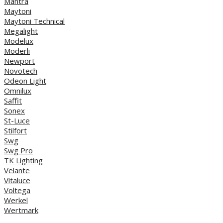
Mantra
Maytoni
Maytoni Technical
Megalight
Modelux
Moderli
Newport
Novotech
Odeon Light
Omnilux
Saffit
Sonex
St-Luce
Stilfort
Swg
Swg Pro
TK Lighting
Velante
Vitaluce
Voltega
Werkel
Wertmark