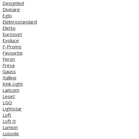
Designled
Divinare
Eglo
Elektrostandard
Eletto
Eurosvet
Evoluce
F-Promo
Favourite
Feron
Freya
Gauss
Italline
Kink Light
Laitcom
Leset
LGO
Lightstar
Loft
Loft It
Lumion
Lussole