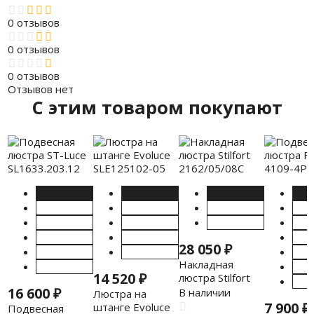
0 отзывов
0 отзывов
0 отзывов
Отзывов нет
C этим товаром покупают
28 050
₽
Накладная
14 520
₽
люстра Stilfort
16 600
₽
2162/05/08C
В наличии
Люстра на
7 900
₽
штанге Evoluce
Подвесная