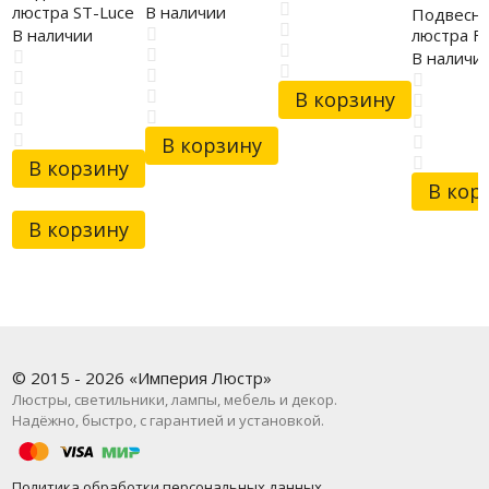
SLE125102-05
люстра ST-Luce
В наличии
Подвесна
SL1633.203.12
люстра F
В наличии
4109-4P
В наличи
В корзину
В корзину
В корзину
В кор
В корзину
© 2015 - 2026 «Империя Люстр»
Люстры, светильники, лампы, мебель и декор.
Надёжно, быстро, с гарантией и установкой.
Политика обработки персональных данных