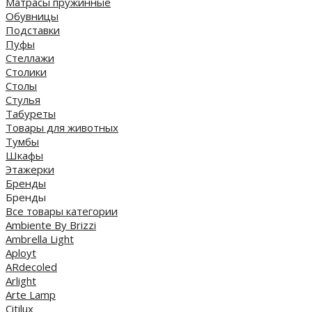
Матрасы пружинные
Обувницы
Подставки
Пуфы
Стеллажи
Столики
Столы
Стулья
Табуреты
Товары для животных
Тумбы
Шкафы
Этажерки
Бренды
Бренды
Все товары категории
Ambiente By Brizzi
Ambrella Light
Aployt
ARdecoled
Arlight
Arte Lamp
Citilux