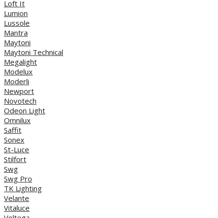
Loft It
Lumion
Lussole
Mantra
Maytoni
Maytoni Technical
Megalight
Modelux
Moderli
Newport
Novotech
Odeon Light
Omnilux
Saffit
Sonex
St-Luce
Stilfort
Swg
Swg Pro
TK Lighting
Velante
Vitaluce
Voltega