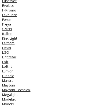
Eurosvet
Evoluce
F-Promo
Favourite
Feron
Freya
Gauss
Italline
Kink Light
Laitcom
Leset
LGO
Lightstar
Loft
Loft It
Lumion
Lussole
Mantra
Maytoni
Maytoni Technical
Megalight
Modelux
Moderli